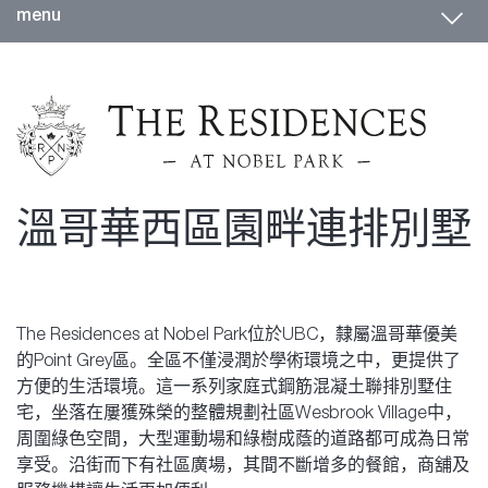
Toggl
menu
溫哥華西區園畔連排別墅
The Residences at Nobel Park位於UBC，隸屬溫哥華優美
的Point Grey區。全區不僅浸潤於學術環境之中，更提供了
方便的生活環境。這一系列家庭式鋼筋混凝土聯排別墅住
宅，坐落在屢獲殊榮的整體規劃社區Wesbrook Village中，
周圍綠色空間，大型運動場和綠樹成蔭的道路都可成為日常
享受。沿街而下有社區廣場，其間不斷增多的餐館，商舖及