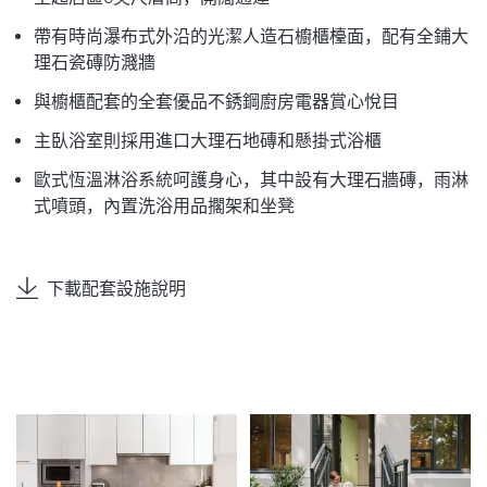
帶有時尚瀑布式外沿的光潔人造石櫥櫃檯面，配有全鋪大
理石瓷磚防濺牆
與櫥櫃配套的全套優品不銹鋼廚房電器賞心悅目
主臥浴室則採用進口大理石地磚和懸掛式浴櫃
歐式恆溫淋浴系統呵護身心，其中設有大理石牆磚，雨淋
式噴頭，內置洗浴用品擱架和坐凳
下載配套設施說明