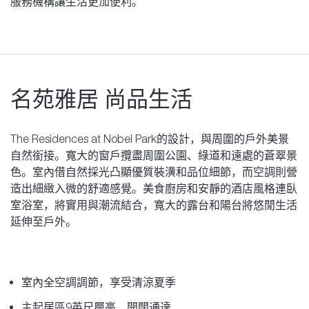
服務機構讓生活更加便利。
名苑雅居 尚品生活
The Residences at Nobel Park的設計，與周圍的戶外美景
自然銜接。寬大的窗戶攬盡周圍公園、綠道和遠處的蒼翠景
色。室內借自然採光凸顯優質裝潢和品位細節，而空調則營
造出細緻入微的舒適感覺。美食廚房和安靜的酒店風格連臥
室浴室，將實用與潮流結合，寬大的露台和陽台將悠閒生活
延伸至戶外。
室內全空調調節，享受清涼夏季
主起居區9英尺層高，開闊通達