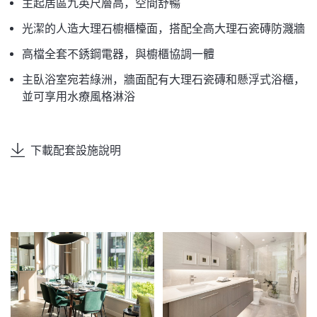
主起居區九英尺層高，空間舒暢
光潔的人造大理石櫥櫃檯面，搭配全高大理石瓷磚防濺牆
高檔全套不銹鋼電器，與櫥櫃協調一體
主臥浴室宛若綠洲，牆面配有大理石瓷磚和懸浮式浴櫃，
並可享用水療風格淋浴
下載配套設施說明