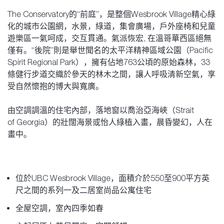
The Conservatory的“前庭”，是整個Wesbrook Village精心綠
化的城市公園網，水景，綠道，集會廣場，戶外座椅和兒童
遊樂區一氣呵成，交互貫通。氣派恢宏, 在溫哥華西區絕無
僅有。“後院”則是舉世聞名的太平洋精神區域公園（Pacific
Spirit Regional Park），擁有佔地763公頃的原始森林，33
條健行步道交織於參天的林木之間，讓人呼吸清新空氣，享
受自然懷抱的博大與寬廣。
由空調調溫的住宅內部，落地窗以喬治亞海峽（Strait
of Georgia）的壯闊海景或怡人綠植入畫，晨昏變幻，人在
畫中。
位於UBC Wesbrook Village，面積介於550至900平方英
尺之間的系列一及二居室尚品公寓住宅
全屋空調，室內四季如春