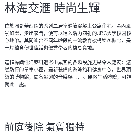
林海交滙 時尚生輝
位於溫哥華西區的系列二居室鋼筋混凝土公寓住宅。區內風
景如畫，步出家門，便可以進入活力四射的UBC大學校園核
心地帶。其間適合不同年齡段的一流教育機構鱗次櫛比，是
一片蘊育傳世佳話與優秀學者的棲息寶地。
這幢標識性建築周邊老少咸宜的各類設施更是令人艷羨：悠
然騎行的單車小徑，最新裝備的游泳館和健身中心，世界頂
級的博物館，聞名遐邇的音樂廳……。無敵生活體驗，可謂
獨此一處。
前庭後院 氣質獨特