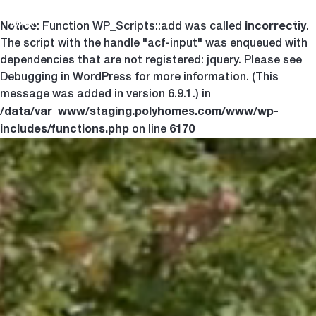
Notice
incorrectly
Togg
: Function WP_Scripts::add was called
.
The script with the handle "acf-input" was enqueued with
dependencies that are not registered: jquery. Please see
Debugging in WordPress
for more information. (This
message was added in version 6.9.1.) in
/data/var_www/staging.polyhomes.com/www/wp-
includes/functions.php
6170
on line