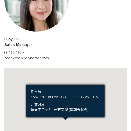
Lucy Liu
Sales Manager
604.924.6278
ridgewood@polyhomes.com
销售部门
:
3637 Sheffield Ave, Coquitlam, BC V3E 0T5
开放时段
:
每天中午至5点开放参观 (星期五除外)。