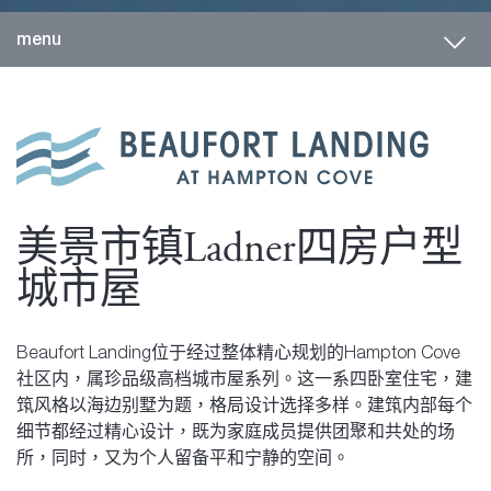
Toggl
menu
美景市镇Ladner四房户型
城市屋
Beaufort Landing位于经过整体精心规划的Hampton Cove
社区内，属珍品级高档城市屋系列。这一系四卧室住宅，建
筑风格以海边别墅为题，格局设计选择多样。建筑内部每个
细节都经过精心设计，既为家庭成员提供团聚和共处的场
所，同时，又为个人留备平和宁静的空间。