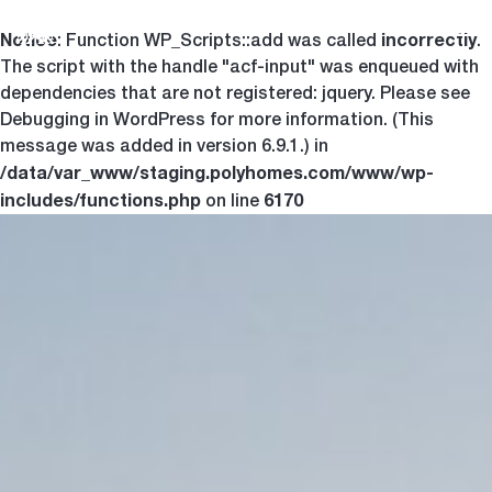
Notice
incorrectly
Togg
: Function WP_Scripts::add was called
.
The script with the handle "acf-input" was enqueued with
dependencies that are not registered: jquery. Please see
Debugging in WordPress
for more information. (This
message was added in version 6.9.1.) in
/data/var_www/staging.polyhomes.com/www/wp-
includes/functions.php
6170
on line